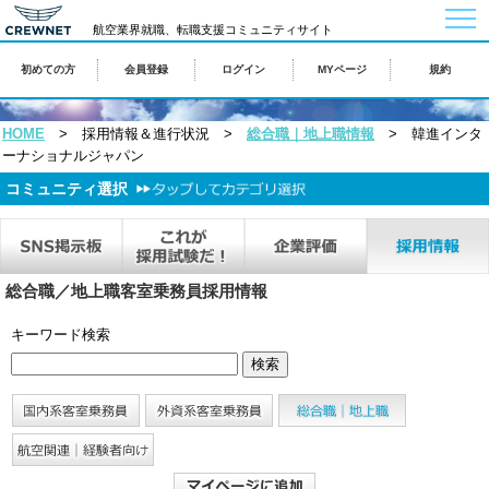
togg
航空業界就職、転職支援コミュニティサイト
navi
初めての方
会員登録
ログイン
MYページ
規約
HOME
> 採用情報＆進行状況 >
総合職｜地上職情報
> 韓進インタ
ーナショナルジャパン
コミュニティ選択
総合職／地上職客室乗務員採用情報
キーワード検索