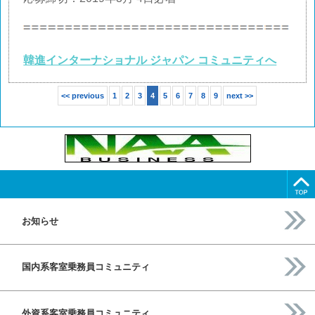
韓進インターナショナル ジャパン コミュニティへ
<< previous
1
2
3
4
5
6
7
8
9
next >>
お知らせ
国内系客室乗務員コミュニティ
外資系客室乗務員コミュニティ