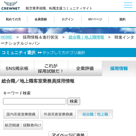
togg
航空業界就職、転職支援コミュニティサイト
navi
初めての方
会員登録
ログイン
MYページ
規約
HOME
> 採用情報＆進行状況 >
総合職｜地上職情報
> 韓進インタ
ーナショナルジャパン
コミュニティ選択
総合職／地上職客室乗務員採用情報
キーワード検索