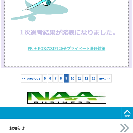
PR ✈ EOKのZIP120分プライベート最終対策
<< previous
5
6
7
8
9
10
11
12
13
next >>
お知らせ