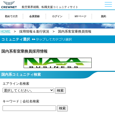
togg
航空業界就職、転職支援コミュニティサイト
navi
初めての方
会員登録
ログイン
MYページ
規約
HOME
> 採用情報＆進行状況 > 国内系客室乗務員情報
コミュニティ選択
国内系客室乗務員採用情報
国内系コミュニティ検索
エアライン名検索
キーワード｜会社名検索