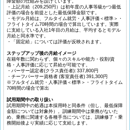
障金額の仕組みを設けています。
・上記月給（209,250円）は初年度の人事等級かつ最低
評価の場合を前提とした最低保障金額です。
・モデル月給は、フルタイム就労・人事評価＜標準＞・
フライトタイム70時間の場合で算出しています。実際
に支給している入社1年目の月給は、平均するとモデル
月給と同水準です。
・「固定給」については評価が反映されます。
ステップアップ後の月給イメージ
在籍年数に関わらず、個々のスキルや能力・役割/資
格・人事評価に応じて昇給が可能です。
・パーサー認定者(クラス責任者): 337,800円
・チーフパーサー資格者 (客室責任者) 391,300円
※フルタイム就労・人事評価＜標準＞・フライトタイム
70時間の場合で算出
試用期間中の取り扱い
試用期間中の処遇は本採用時と同条件（但し、最低保障
金額については対象外）。訓練期間中は乗務がないた
め、乗務に関連する各種手当については、訓練修了・乗
務開始後より実績に応じて支給します。