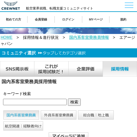
togg
航空業界就職、転職支援コミュニティサイト
navi
初めての方
会員登録
ログイン
MYページ
規約
HOME
> 採用情報＆進行状況 >
国内系客室乗務員情報
> エアージ
ャパン
コミュニティ選択
国内系客室乗務員採用情報
キーワード検索