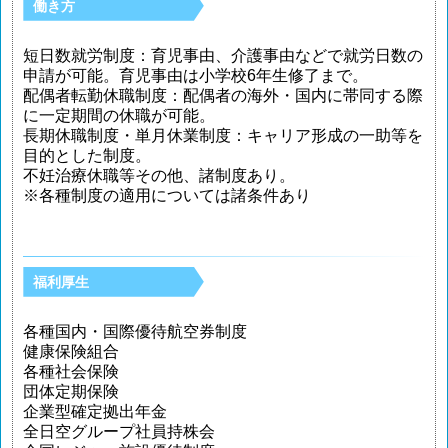
働き方
短日数就労制度：育児事由、介護事由などで就労日数の
申請が可能。育児事由は小学校6年生修了まで。
配偶者転勤休職制度：配偶者の海外・国内に帯同する際
に一定期間の休職が可能。
長期休職制度・単月休業制度：キャリア形成の一助等を
目的とした制度。
不妊治療休職等その他、諸制度あり。
※各種制度の適用については諸条件あり
福利厚生
各種国内・国際優待航空券制度
健康保険組合
各種社会保険
団体定期保険
企業型確定拠出年金
全日空グループ社員持株会