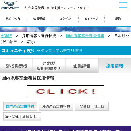
togg
航空業界就職、転職支援コミュニティサイト
navi
初めての方
会員登録
ログイン
MYページ
規約
HOME
> 採用情報＆進行状況 >
国内系客室乗務員情報
> 日本航空
(JAL)新卒 > 表示
コミュニティ選択
国内系客室乗務員採用情報