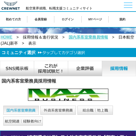
togg
航空業界就職、転職支援コミュニティサイト
navi
初めての方
会員登録
ログイン
MYページ
規約
HOME
> 採用情報＆進行状況 >
国内系客室乗務員情報
> 日本航空
(JAL)新卒 > 表示
コミュニティ選択
国内系客室乗務員採用情報