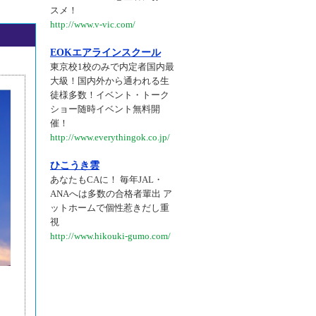
スメ！
http://www.v-vic.com/
EOKエアラインスクール
東京校1校のみで内定者国内最
大級！国内外から通われる生
徒様多数！イベント・トーク
ショー随時イベント無料開
催！
http://www.everythingok.co.jp/
ひこうき雲
あなたもCAに！ 毎年JAL・
ANAへは多数の合格者輩出 ア
ットホームで個性惹きだし重
視
http://www.hikouki-gumo.com/