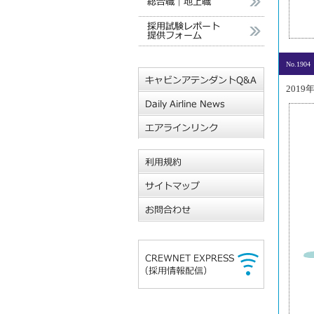
No.1904
2019