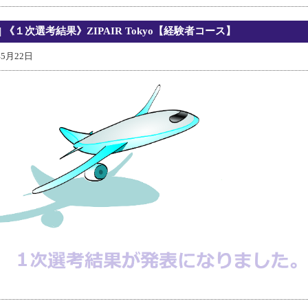
| 《１次選考結果》ZIPAIR Tokyo【経験者コース】
年5月22日