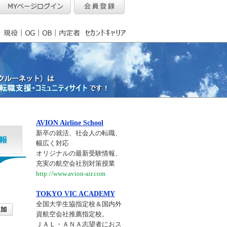
AVION Airline School
新卒の就活、社会人の転職、
幅広く対応
オリジナルの最新受験情報、
充実の航空会社別対策授業
http://www.avion-air.com
TOKYO VIC ACADEMY
全国大学生協指定校＆国内外
資航空会社推薦指定校。
ＪＡＬ・ＡＮＡ志望者におス