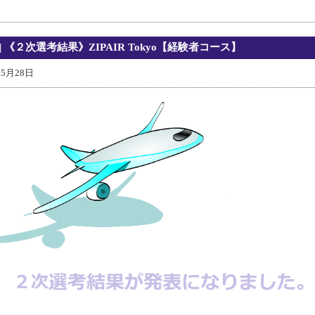
| 《２次選考結果》ZIPAIR Tokyo【経験者コース】
年5月28日