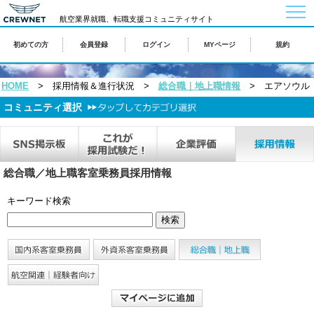
togg
航空業界就職、転職支援コミュニティサイト
navi
初めての方
会員登録
ログイン
MYページ
規約
HOME
> 採用情報＆進行状況 >
総合職｜地上職情報
> エアソウル
コミュニティ選択
総合職／地上職客室乗務員採用情報
キーワード検索