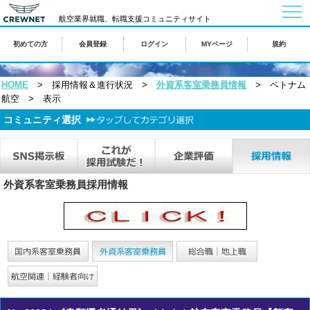
togg
航空業界就職、転職支援コミュニティサイト
navi
初めての方
会員登録
ログイン
MYページ
規約
HOME
> 採用情報＆進行状況 >
外資系客室乗務員情報
> ベトナム
航空 > 表示
コミュニティ選択
外資系客室乗務員採用情報