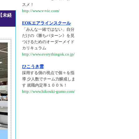
スメ！
http://www.v-vic.com/
【未経
EOKエアラインスクール
「みんな一緒ではない」自分
だけの《勝ちパターン》を見
つけるためのオーダーメイド
カリキュラム
http://www.everythingok.co.jp/
ひこうき雲
採用する側の視点で個々を指
導 少人数でチーム力醸成しま
す 就職内定率１００％！
http://www.hikouki-gumo.com/