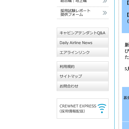
【
【
（
新
び
た
5
募