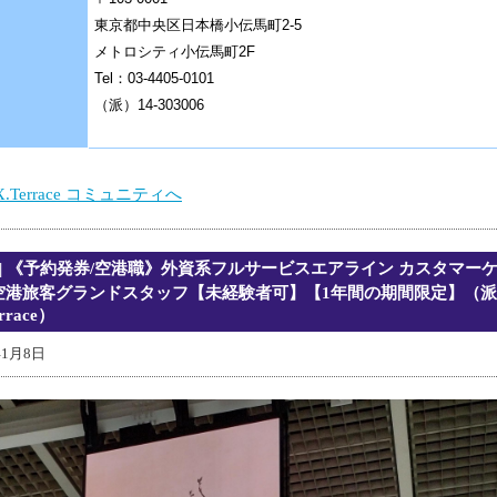
東京都中央区日本橋小伝馬町2-5
メトロシティ小伝馬町2F
Tel：03-4405-0101
（派）14-303006
X.Terrace コミュニティへ
| 《予約発券/空港職》外資系フルサービスエアライン カスタマーケア
空港旅客グランドスタッフ【未経験者可】【1年間の期間限定】（
errace）
年1月8日