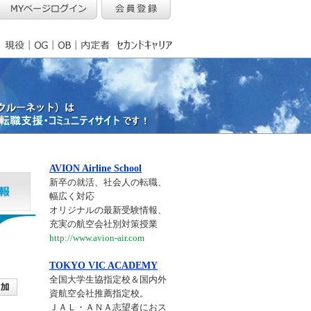
AVION Airline School
新卒の就活、社会人の転職、
幅広く対応
オリジナルの最新受験情報、
充実の航空会社別対策授業
http://www.avion-air.com
TOKYO VIC ACADEMY
全国大学生協指定校＆国内外
資航空会社推薦指定校。
ＪＡＬ・ＡＮＡ志望者におス