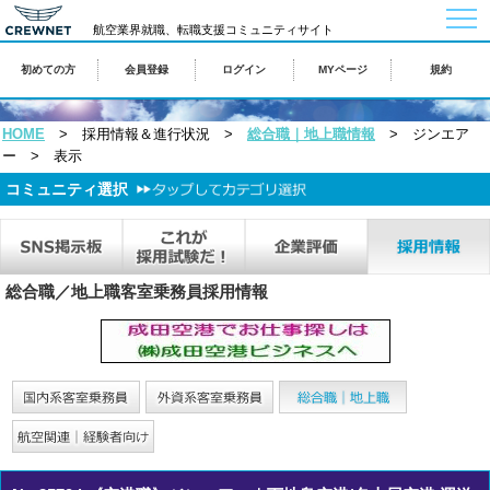
togg
navi
航空業界就職、転職支援コミュニティサイト
初めての方
会員登録
ログイン
MYページ
規約
HOME
> 採用情報＆進行状況 >
総合職｜地上職情報
> ジンエア
ー > 表示
コミュニティ選択
総合職／地上職客室乗務員採用情報