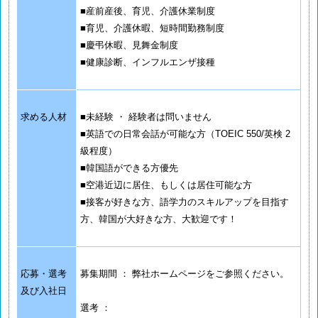
■産前産後、育児、介護休業制度
■育児、介護休暇、短時間勤務制度
■慶弔休暇、見舞金制度
■健康診断、インフルエンザ接種
求める人材
■未経験 ・ 経験者は問いません
■英語での日常会話が可能な方（TOEIC 550/英検 2
級程度）
■韓国語ができる方優先
■空港近辺に居住、もしくは居住可能な方
■接客が好きな方、語学力のスキルアップを目指す
方、韓国が大好きな方、大歓迎です！
応募・選考
募集期間 ： 弊社ホームページをご参照ください。
及び入社日
選考 ：