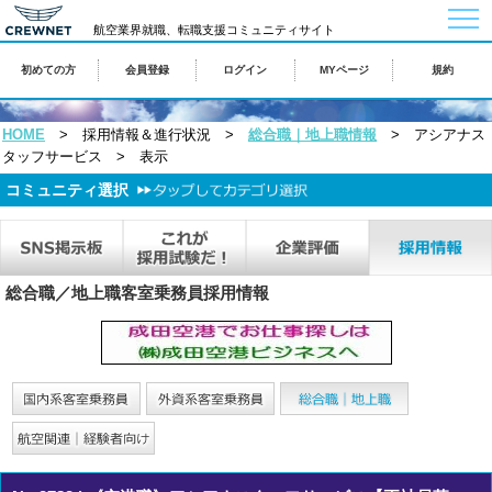
togg
navi
航空業界就職、転職支援コミュニティサイト
初めての方
会員登録
ログイン
MYページ
規約
HOME
> 採用情報＆進行状況 >
総合職｜地上職情報
> アシアナス
タッフサービス > 表示
コミュニティ選択
総合職／地上職客室乗務員採用情報