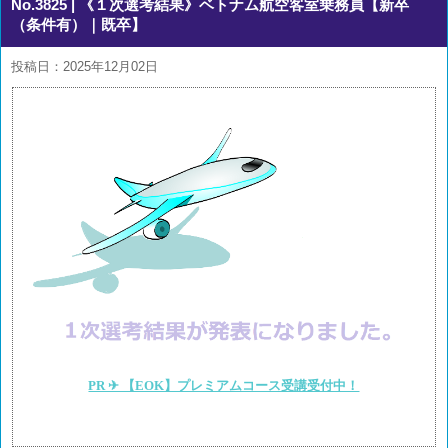
No.3825
| 《１次選考結果》ベトナム航空客室乗務員【新卒
（条件有）｜既卒】
投稿日：2025年12月02日
PR ✈ 【EOK】プレミアムコース受講受付中！