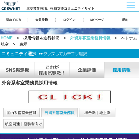
togg
navi
航空業界就職、転職支援コミュニティサイト
初めての方
会員登録
ログイン
MYページ
規約
HOME
> 採用情報＆進行状況 >
外資系客室乗務員情報
> ベトナム
航空 > 表示
コミュニティ選択
外資系客室乗務員採用情報