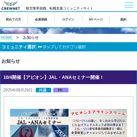
togg
航空業界就職、転職支援コミュニティサイト
navi
初めての方
会員登録
ログイン
MYページ
規約
HOME
> お知らせ
コミュニティ選択
お知らせ
10/4開催【アビオン】JAL・ANAセミナー開催！
2025年09月29日